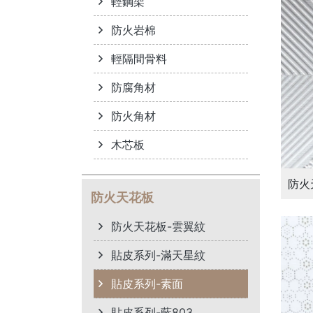
輕鋼架
防火岩棉
輕隔間骨料
防腐角材
防火角材
木芯板
防火
防火天花板
防火天花板-雲翼紋
貼皮系列-滿天星紋
貼皮系列-素面
貼皮系列-藍803