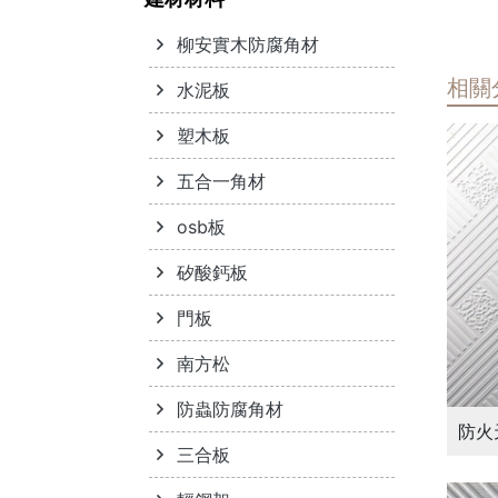
柳安實木防腐角材
相關
水泥板
塑木板
五合一角材
osb板
矽酸鈣板
門板
南方松
防蟲防腐角材
防火
三合板