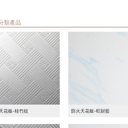
分類產品
天花板-桂竹紋
防火天花板-旺財藍