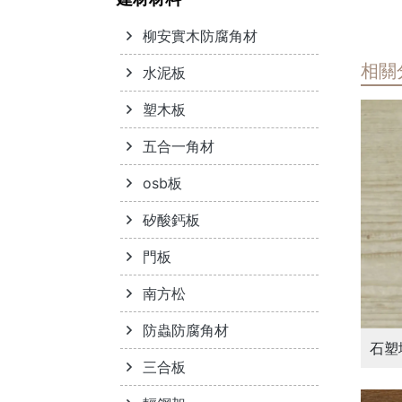
柳安實木防腐角材
相關
水泥板
塑木板
五合一角材
osb板
矽酸鈣板
門板
南方松
防蟲防腐角材
石塑
三合板