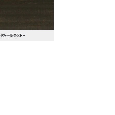
地板-晶瓷8RH